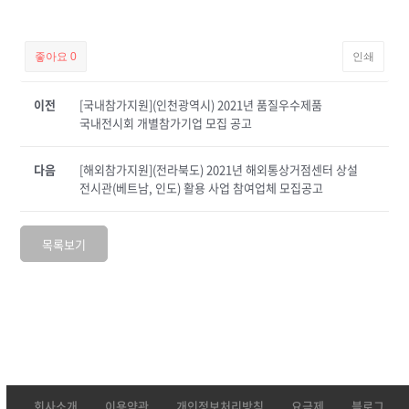
좋아요
0
인쇄
이전
[국내참가지원](인천광역시) 2021년 품질우수제품
국내전시회 개별참가기업 모집 공고
다음
[해외참가지원](전라북도) 2021년 해외통상거점센터 상설
전시관(베트남, 인도) 활용 사업 참여업체 모집공고
목록보기
회사소개
이용약관
개인정보처리방침
요금제
블로그