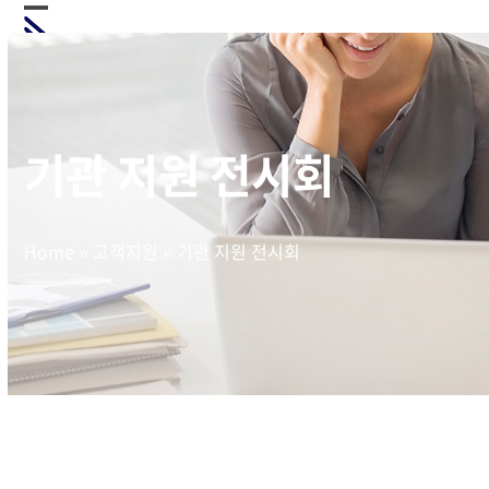
Skip
Open
Close
to
mobile
mobile
content
menu
menu
기관 지원 전시회
Home
»
고객지원
»
기관 지원 전시회