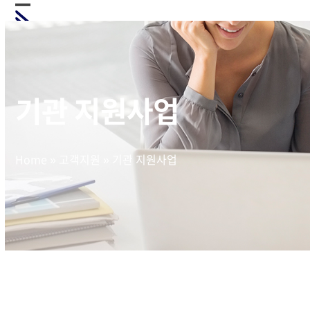
Skip
Open
Close
to
mobile
mobile
content
menu
menu
기관 지원사업
Home
»
고객지원
»
기관 지원사업