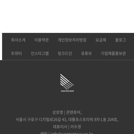
회사소개
이용약관
개인정보처리방침
요금제
블로그
트위터
인스타그램
링크드인
유튜브
기업제품홍보관
상호명 | 콘텐츄어,
서울시 구로구 디지털로26길 43, 대륭포스트타워 8차 L동 204호,
대표이사 | 이수경
메일 | info@contentour.co.kr,