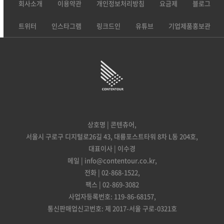
회사소개
이용약관
개인정보처리방침
요금제
블로그
트위터
인스타그램
링크드인
유튜브
기업제품홍보관
상호명 | 콘텐츄어,
서울시 구로구 디지털로26길 43, 대륭포스트타워 8차 L동 204호,
대표이사 | 이수경
메일 | info@contentour.co.kr,
전화 | 02-868-1522,
팩스 | 02-869-3082
사업자등록번호: 119-86-68157,
통신판매업신고번호: 제 2017-서울 구로-0321호