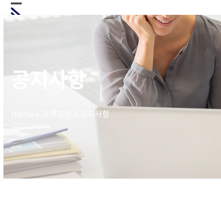
Skip
Open
Close
to
mobile
mobile
content
menu
menu
공지사항
Home
»
고객지원
»
공지사항